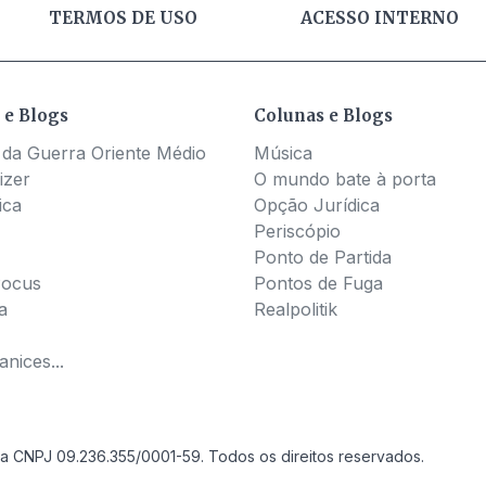
TERMOS DE USO
ACESSO INTERNO
 e Blogs
Colunas e Blogs
 da Guerra Oriente Médio
Música
izer
O mundo bate à porta
ica
Opção Jurídica
Periscópio
Ponto de Partida
Pocus
Pontos de Fuga
a
Realpolitik
nices...
a CNPJ 09.236.355/0001-59. Todos os direitos reservados.