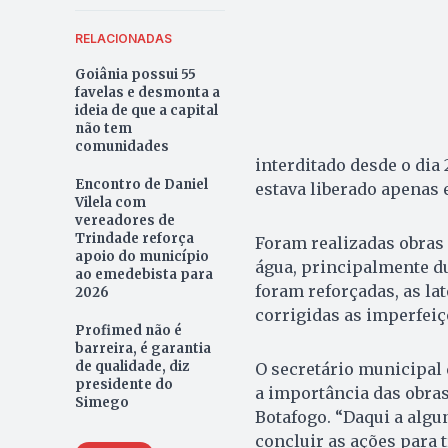
RELACIONADAS
Goiânia possui 55
favelas e desmonta a
ideia de que a capital
não tem
comunidades
interditado desde o dia 
Encontro de Daniel
estava liberado apenas 
Vilela com
vereadores de
Trindade reforça
Foram realizadas obras 
apoio do município
água, principalmente du
ao emedebista para
foram reforçadas, as l
2026
corrigidas as imperfeiçõ
Profimed não é
barreira, é garantia
de qualidade, diz
O secretário municipal 
presidente do
a importância das obras
Simego
Botafogo. “Daqui a alg
concluir as ações para