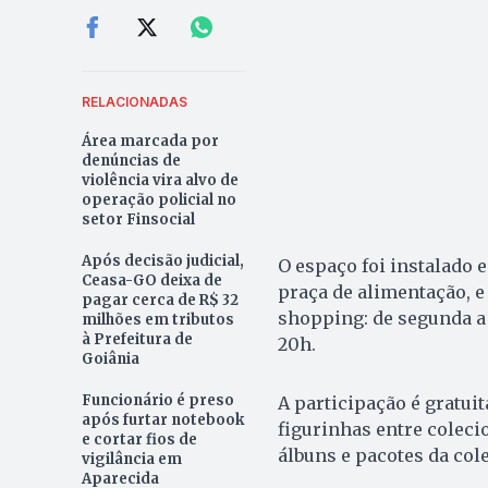
RELACIONADAS
Área marcada por
denúncias de
violência vira alvo de
operação policial no
setor Finsocial
Após decisão judicial,
O espaço foi instalado 
Ceasa-GO deixa de
praça de alimentação, e
pagar cerca de R$ 32
shopping: de segunda a 
milhões em tributos
à Prefeitura de
20h.
Goiânia
Funcionário é preso
A participação é gratuit
após furtar notebook
figurinhas entre coleci
e cortar fios de
álbuns e pacotes da col
vigilância em
Aparecida