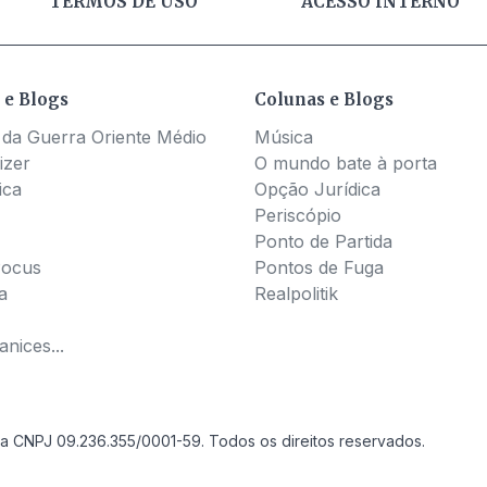
TERMOS DE USO
ACESSO INTERNO
 e Blogs
Colunas e Blogs
 da Guerra Oriente Médio
Música
izer
O mundo bate à porta
ica
Opção Jurídica
Periscópio
Ponto de Partida
Pocus
Pontos de Fuga
a
Realpolitik
nices...
a CNPJ 09.236.355/0001-59. Todos os direitos reservados.