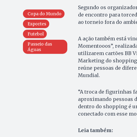
Segundo os organizador
Copa do Mundo
de encontro para torced
ao torneio fora do ambi
Esportes
Futebol
A ação também está vin
Passeio das
Momentooos”, realizada 
Águas
utilizarem cartões BB V
Marketing do shopping, 
reúne pessoas de difere
Mundial.
“A troca de figurinhas f
aproximando pessoas de
dentro do shopping é um
conectado com esse mom
Leia também: