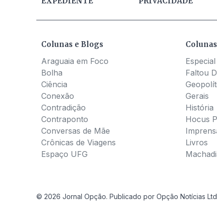
EXPEDIENTE
PRIVACIDADE
Colunas e Blogs
Colunas
Araguaia em Foco
Especial
Bolha
Faltou D
Ciência
Geopolít
Conexão
Gerais
Contradição
História
Contraponto
Hocus 
Conversas de Mãe
Imprens
Crônicas de Viagens
Livros
Espaço UFG
Machadia
© 2026 Jornal Opção. Publicado por Opção Notícias Ltd