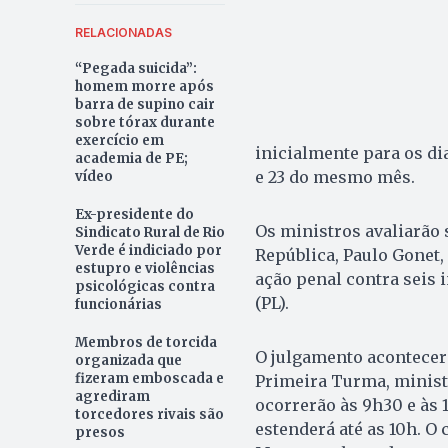
RELACIONADAS
“Pegada suicida”:
homem morre após
barra de supino cair
sobre tórax durante
exercício em
inicialmente para os dia
academia de PE;
e 23 do mesmo mês.
vídeo
Ex-presidente do
Os ministros avaliarão 
Sindicato Rural de Rio
Verde é indiciado por
República, Paulo Gonet,
estupro e violências
ação penal contra seis 
psicológicas contra
(PL).
funcionárias
Membros de torcida
O julgamento acontecer
organizada que
fizeram emboscada e
Primeira Turma, ministro
agrediram
ocorrerão às 9h30 e às 1
torcedores rivais são
estenderá até as 10h. O
presos