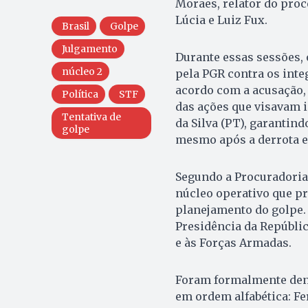
Moraes, relator do proc
Lúcia e Luiz Fux.
Brasil
Golpe
Julgamento
Durante essas sessões, 
núcleo 2
pela PGR contra os inte
acordo com a acusação,
Política
STF
das ações que visavam i
Tentativa de
da Silva (PT), garantin
golpe
mesmo após a derrota el
Segundo a Procuradoria
núcleo operativo que pre
planejamento do golpe.
Presidência da Repúblic
e às Forças Armadas.
Foram formalmente denu
em ordem alfabética: Fe