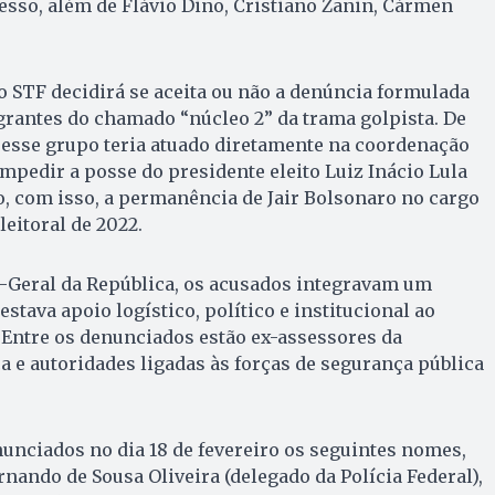
esso, além de Flávio Dino, Cristiano Zanin, Cármen
o STF decidirá se aceita ou não a denúncia formulada
grantes do chamado “núcleo 2” da trama golpista. De
 esse grupo teria atuado diretamente na coordenação
mpedir a posse do presidente eleito Luiz Inácio Lula
do, com isso, a permanência de Jair Bolsonaro no cargo
eitoral de 2022.
-Geral da República, os acusados integravam um
stava apoio logístico, político e institucional ao
 Entre os denunciados estão ex-assessores da
a e autoridades ligadas às forças de segurança pública
nciados no dia 18 de fevereiro os seguintes nomes,
rnando de Sousa Oliveira (delegado da Polícia Federal),