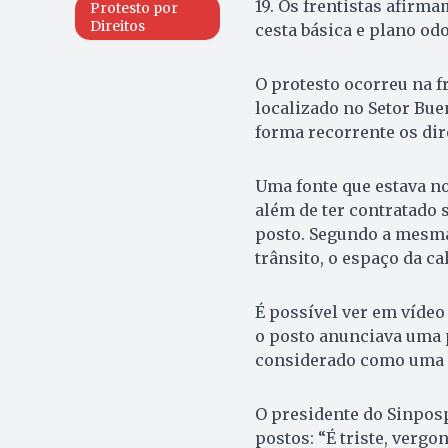
19. Os frentistas afir
Protesto por
Direitos
cesta básica e plano od
O protesto ocorreu na f
localizado no Setor Bue
forma recorrente os dire
Uma fonte que estava no
além de ter contratado 
posto. Segundo a mesma 
trânsito, o espaço da ca
É possível ver em vídeo
o posto anunciava uma 
considerado como uma te
O presidente do Sinposp
postos: “É triste, verg