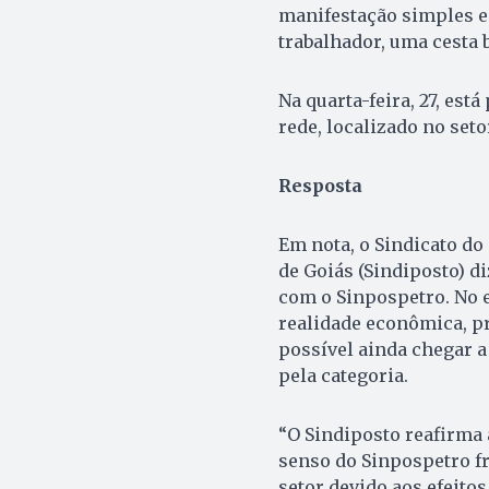
manifestação simples e 
trabalhador, uma cesta b
Na quarta-feira, 27, es
rede, localizado no set
Resposta
Em nota, o Sindicato do
de Goiás (Sindiposto) d
com o Sinpospetro. No e
realidade econômica, p
possível ainda chegar a
pela categoria.
“O Sindiposto reafirma
senso do Sinpospetro fr
setor devido aos efeitos