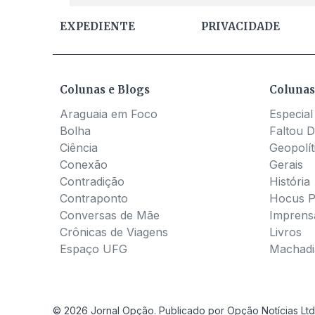
EXPEDIENTE
PRIVACIDADE
Colunas e Blogs
Colunas
Araguaia em Foco
Especial
Bolha
Faltou D
Ciência
Geopolít
Conexão
Gerais
Contradição
História
Contraponto
Hocus 
Conversas de Mãe
Imprens
Crônicas de Viagens
Livros
Espaço UFG
Machadia
© 2026 Jornal Opção. Publicado por Opção Notícias Ltd