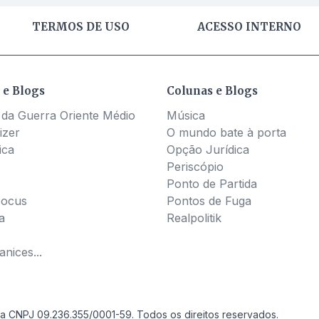
TERMOS DE USO
ACESSO INTERNO
 e Blogs
Colunas e Blogs
 da Guerra Oriente Médio
Música
izer
O mundo bate à porta
ica
Opção Jurídica
Periscópio
Ponto de Partida
Pocus
Pontos de Fuga
a
Realpolitik
nices...
a CNPJ 09.236.355/0001-59. Todos os direitos reservados.