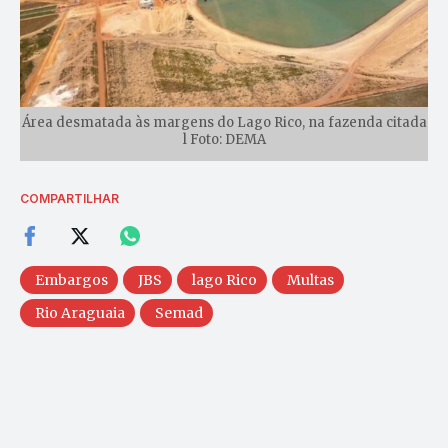
Área desmatada às margens do Lago Rico, na fazenda citada
l Foto: DEMA
COMPARTILHAR
Embargos
JBS
lago Rico
Multas
Rio Araguaia
Semad