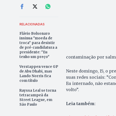
RELACIONADAS
Flávio Bolsonaro
insinua "moeda de
troca" para desistir
de pré-candidatura a
presidente: "Eu
contaminação por salm
tenho um preço"
Verstappen vence GP
Neste domingo, 15, o pr
de Abu Dhabi, mas
Lando Norris fica
suas redes sociais: “Co
com título
Eu internado, não estand
volto”.
Rayssa Leal se torna
tetracampeã da
Street League, em
Leia também
:
São Paulo