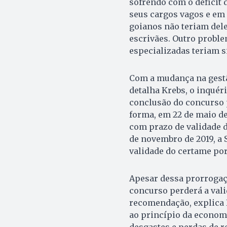
sofrendo com o déficit 
seus cargos vagos e em
goianos não teriam del
escrivães. Outro proble
especializadas teriam si
Com a mudança na gestão
detalha Krebs, o inquér
conclusão do concurso 
forma, em 22 de maio de
com prazo de validade d
de novembro de 2019, a 
validade do certame por
Apesar dessa prorrogaç
concurso perderá a vali
recomendação, explica 
ao princípio da econom
desgastes e perdas de 