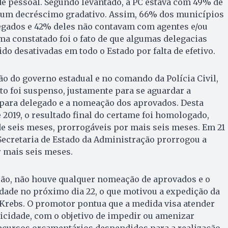
de pessoal. Segundo levantado, a PC estava com 49% de
 um decréscimo gradativo. Assim, 66% dos municípios
egados e 42% deles não contavam com agentes e/ou
ma constatado foi o fato de que algumas delegacias
do desativadas em todo o Estado por falta de efetivo.
 do governo estadual e no comando da Polícia Civil,
ito foi suspenso, justamente para se aguardar a
para delegado e a nomeação dos aprovados. Desta
 2019, o resultado final do certame foi homologado,
e seis meses, prorrogáveis por mais seis meses. Em 21
Secretaria de Estado da Administração prorrogou a
 mais seis meses.
ão, não houve qualquer nomeação de aprovados e o
dade no próximo dia 22, o que motivou a expedição da
Krebs. O promotor pontua que a medida visa atender
icidade, com o objetivo de impedir ou amenizar
recursos orçamentários despendidos para a realização