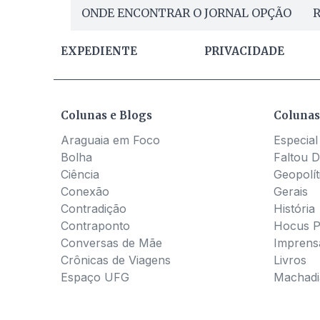
ONDE ENCONTRAR O JORNAL OPÇÃO
R
EXPEDIENTE
PRIVACIDADE
Colunas e Blogs
Colunas
Araguaia em Foco
Especial
Bolha
Faltou D
Ciência
Geopolít
Conexão
Gerais
Contradição
História
Contraponto
Hocus 
Conversas de Mãe
Imprens
Crônicas de Viagens
Livros
Espaço UFG
Machadia