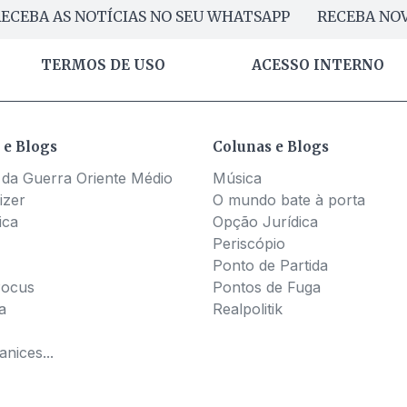
ECEBA AS NOTÍCIAS NO SEU WHATSAPP
RECEBA NOV
TERMOS DE USO
ACESSO INTERNO
 e Blogs
Colunas e Blogs
 da Guerra Oriente Médio
Música
izer
O mundo bate à porta
ica
Opção Jurídica
Periscópio
Ponto de Partida
Pocus
Pontos de Fuga
a
Realpolitik
nices...