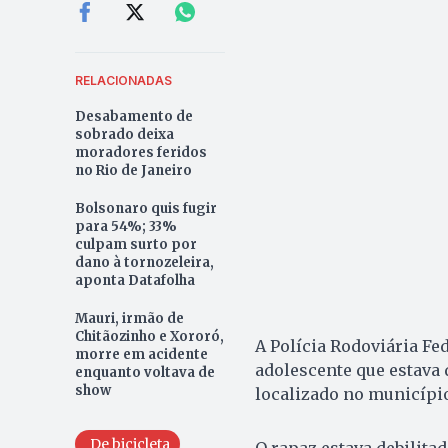
RELACIONADAS
Desabamento de
sobrado deixa
moradores feridos
no Rio de Janeiro
Bolsonaro quis fugir
para 54%; 33%
culpam surto por
dano à tornozeleira,
aponta Datafolha
Mauri, irmão de
Chitãozinho e Xororó,
A Polícia Rodoviária Fed
morre em acidente
adolescente que estava 
enquanto voltava de
show
localizado no municípi
De bicicleta
O rapaz estava debilitad