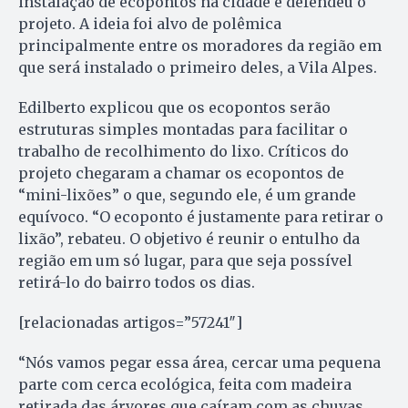
instalação de ecopontos na cidade e defendeu o
projeto. A ideia foi alvo de polêmica
principalmente entre os moradores da região em
que será instalado o primeiro deles, a Vila Alpes.
Edilberto explicou que os ecopontos serão
estruturas simples montadas para facilitar o
trabalho de recolhimento do lixo. Críticos do
projeto chegaram a chamar os ecopontos de
“mini-lixões” o que, segundo ele, é um grande
equívoco. “O ecoponto é justamente para retirar o
lixão”, rebateu. O objetivo é reunir o entulho da
região em um só lugar, para que seja possível
retirá-lo do bairro todos os dias.
[relacionadas artigos=”57241″]
“Nós vamos pegar essa área, cercar uma pequena
parte com cerca ecológica, feita com madeira
retirada das árvores que caíram com as chuvas,