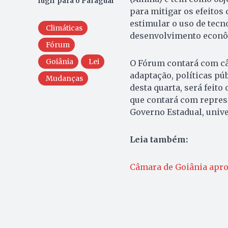
fugir para o Paraguai
para mitigar os efeitos
estimular o uso de tecn
Climáticas
desenvolvimento econôm
Fórum
Goiânia
Lei
O Fórum contará com câ
adaptação, políticas pú
Mudanças
desta quarta, será feit
que contará com repres
Governo Estadual, unive
Leia também:
Câmara de Goiânia apro