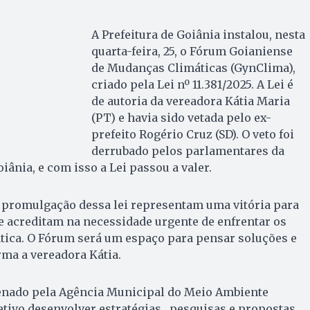
A Prefeitura de Goiânia instalou, nesta
quarta-feira, 25, o Fórum Goianiense
de Mudanças Climáticas (GynClima),
criado pela Lei nº 11.381/2025. A Lei é
de autoria da vereadora Kátia Maria
(PT) e havia sido vetada pelo ex-
prefeito Rogério Cruz (SD). O veto foi
derrubado pelos parlamentares da
ânia, e com isso a Lei passou a valer.
a promulgação dessa lei representam uma vitória para
e acreditam na necessidade urgente de enfrentar os
tica. O Fórum será um espaço para pensar soluções e
rma a vereadora Kátia.
enado pela Agência Municipal do Meio Ambiente
ivo desenvolver estratégias , pesquisas e propostas