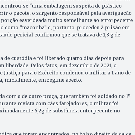
encontrou-se “uma embalagem suspeita de plástico
brir o pacote, o sargento responsável pela averiguação
 porção esverdeada muito semelhante ao entorpecente
 como “maconha” e, portanto, procedeu à prisão em
laudo pericial confirmou que se tratava de 1,3 g de
 de custódia e foi liberado quatro dias depois para
 liberdade. Pelos fatos, em dezembro de 2021, o
Justiça para o Exército condenou o militar a 1 ano de
a, inicialmente, em regime aberto.
ida com a de outro praça, que também foi soldado no 1º
urante revista com cães farejadores, o militar foi
ximadamente 6,2g de substância entorpecente no
dica que foram encontrados, no bolso direito da calça