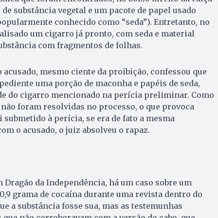
de substância vegetal e um pacote de papel usado
(popularmente conhecido como “seda”). Entretanto, no
nalisado um cigarro já pronto, com seda e material
substância com fragmentos de folhas.
o acusado, mesmo ciente da proibição, confessou que
xpediente uma porção de maconha e papéis de seda,
e do cigarro mencionado na perícia preliminar. Como
 não foram resolvidas no processo, o que provoca
i submetido à perícia, se era de fato a mesma
om o acusado, o juiz absolveu o rapaz.
Dragão da Independência, há um caso sobre um
0,9 grama de cocaína durante uma revista dentro do
que a substância fosse sua, mas as testemunhas
que não corroboravam com a versão do cabo, que