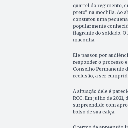
quartel do regimento, 
preto” na mochila. Ao a
constatou uma pequena
popularmente conhecido
flagrante do soldado. O 
maconha.
Ele passou por audiência
responder o processo em
Conselho Permanente de 
reclusão, a ser cumprid
A situação dele é parec
RCG. Em julho de 2021, d
surpreendido com apro
bolso de sua calça.
O termo de apreensão in