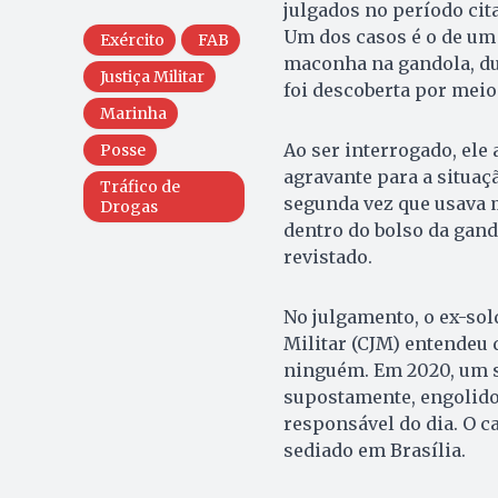
julgados no período ci
Um dos casos é o de um
Exército
FAB
maconha na gandola, du
Justiça Militar
foi descoberta por meio 
Marinha
Ao ser interrogado, ele 
Posse
agravante para a situaç
Tráfico de
segunda vez que usava m
Drogas
dentro do bolso da gando
revistado.
No julgamento, o ex-sold
Militar (CJM) entendeu 
ninguém. Em 2020, um so
supostamente, engolido
responsável do dia. O c
sediado em Brasília.