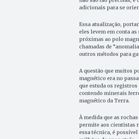
não são tão precisas, e
adicionais para se orien
Essa atualização, porta
eles levem em conta as
próximas ao polo magné
chamadas de “anomalias
outros métodos para gar
A questão que muitos 
magnético era no passa
que estuda os registro
contendo minerais ferr
magnético da Terra.
À medida que as rochas 
permite aos cientistas
essa técnica, é possíve