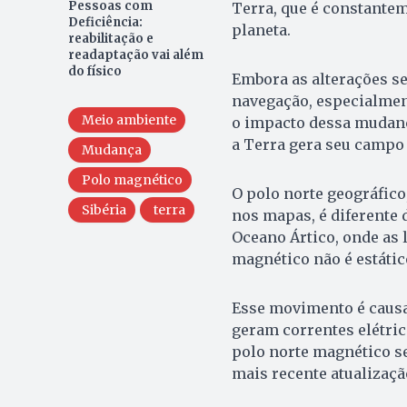
Pessoas com
Terra, que é constante
Deficiência:
planeta.
reabilitação e
readaptação vai além
do físico
Embora as alterações s
navegação, especialmen
Meio ambiente
o impacto dessa mudanç
a Terra gera seu campo
Mudança
Polo magnético
O polo norte geográfico
Sibéria
terra
nos mapas, é diferente 
Oceano Ártico, onde as 
magnético não é estátic
Esse movimento é causad
geram correntes elétri
polo norte magnético se
mais recente atualizaçã