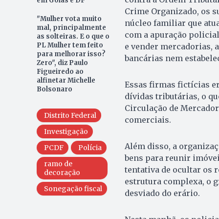
em Goiás e DF
Crime Organizado, os 
"Mulher vota muito
núcleo familiar que atu
mal, principalmente
com a apuração policia
as solteiras. E o que o
PL Mulher tem feito
e vender mercadorias, 
para melhorar isso?
bancárias nem estabelec
Zero", diz Paulo
Figueiredo ao
alfinetar Michelle
Essas firmas fictícias
Bolsonaro
dívidas tributárias, o 
Circulação de Mercadori
Distrito Federal
comerciais.
Investigação
Além disso, a organiza
PCDF
Polícia
bens para reunir imóvei
ramo de
tentativa de ocultar os
decoração
estrutura complexa, o g
Sonegação fiscal
desviado do erário.