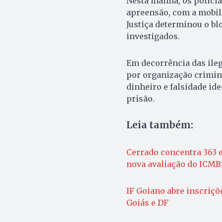
Nesta manhã, os polici
apreensão, com a mobili
Justiça determinou o bl
investigados.
Em decorrência das ile
por organização crimino
dinheiro e falsidade id
prisão.
Leia também:
Cerrado concentra 363 
nova avaliação do ICMB
IF Goiano abre inscriçõ
Goiás e DF