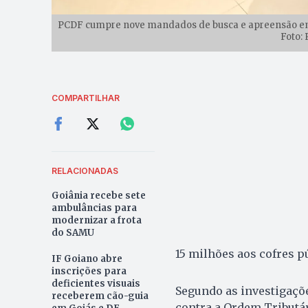
PCDF cumpre nove mandados de busca e apreensão em 
Foto:
COMPARTILHAR
RELACIONADAS
Goiânia recebe sete
ambulâncias para
modernizar a frota
do SAMU
15 milhões aos cofres pú
IF Goiano abre
inscrições para
deficientes visuais
Segundo as investigaçõ
receberem cão-guia
contra a Ordem Tributá