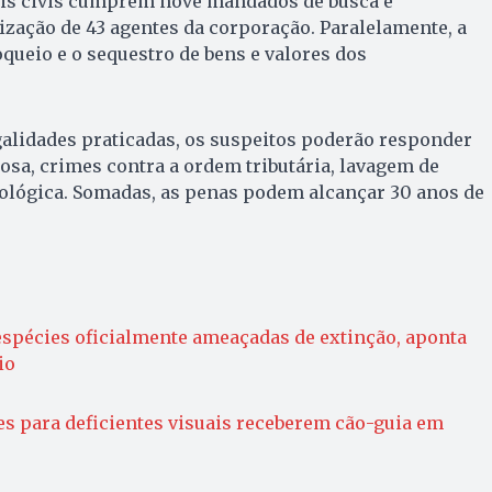
ais civis cumprem nove mandados de busca e
zação de 43 agentes da corporação. Paralelamente, a
oqueio e o sequestro de bens e valores dos
galidades praticadas, os suspeitos poderão responder
sa, crimes contra a ordem tributária, lavagem de
eológica. Somadas, as penas podem alcançar 30 anos de
espécies oficialmente ameaçadas de extinção, aponta
io
es para deficientes visuais receberem cão-guia em