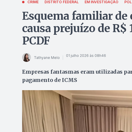
CRIME
DISTRITO FEDERAL
EM INVESTIGAÇÃO
POL
Esquema familiar de
causa prejuízo de R$ 
PCDF
01 julho 2026 às 08h46
Tathyane Melo
Empresas fantasmas eram utilizadas para
pagamento de ICMS