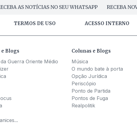
ECEBA AS NOTÍCIAS NO SEU WHATSAPP
RECEBA NOV
TERMOS DE USO
ACESSO INTERNO
 e Blogs
Colunas e Blogs
 da Guerra Oriente Médio
Música
izer
O mundo bate à porta
ica
Opção Jurídica
Periscópio
Ponto de Partida
Pocus
Pontos de Fuga
a
Realpolitik
nices...