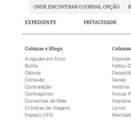
ONDE ENCONTRAR O JORNAL OPÇÃO
R
EXPEDIENTE
PRIVACIDADE
Colunas e Blogs
Colunas
Araguaia em Foco
Especial
Bolha
Faltou D
Ciência
Geopolít
Conexão
Gerais
Contradição
História
Contraponto
Hocus 
Conversas de Mãe
Imprens
Crônicas de Viagens
Livros
Espaço UFG
Machadia