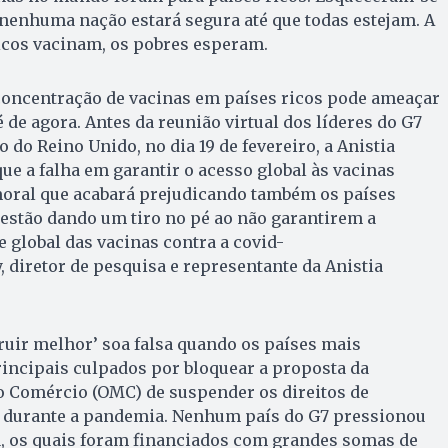
enhuma nação estará segura até que todas estejam. A
ricos vacinam, os pobres esperam.
 concentração de vacinas em países ricos pode ameaçar
 de agora. Antes da reunião virtual dos líderes do G7
do Reino Unido, no dia 19 de fevereiro, a Anistia
ue a falha em garantir o acesso global às vacinas
oral que acabará prejudicando também os países
7 estão dando um tiro no pé ao não garantirem a
 e global das vacinas contra a covid-
y, diretor de pesquisa e representante da Anistia
uir melhor’ soa falsa quando os países mais
incipais culpados por bloquear a proposta da
 Comércio (OMC) de suspender os direitos de
l durante a pandemia. Nenhum país do G7 pressionou
a, os quais foram financiados com grandes somas de