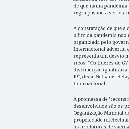
de que numa pandemia n
regra passou a ser: os 
A constatação de que a
o fim da pandemia não é
organizada pelo governo 
Internacional advertiu q
representa um desvio m
ricos. “Os líderes do G
distribuição igualitária
19”, disse Netsanet Bela
Internacional.
A promessa de ‘reconstr
desenvolvidos são os pr
Organização Mundial do
propriedade intelectua
os produtores de vacin