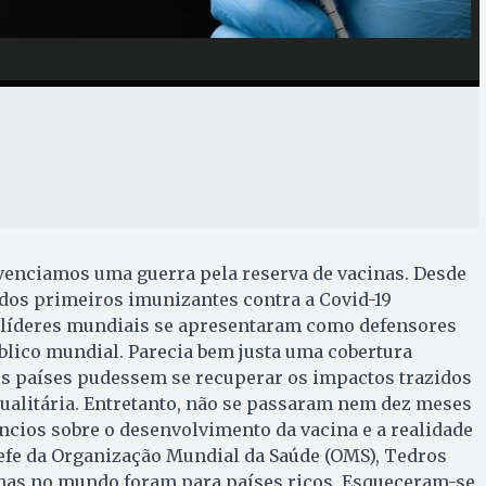
enciamos uma guerra pela reserva de vacinas. Desde
dos primeiros imunizantes contra a Covid-19
 líderes mundiais se apresentaram como defensores
lico mundial. Parecia bem justa uma cobertura
os países pudessem se recuperar os impactos trazidos
ualitária. Entretanto, não se passaram nem dez meses
cios sobre o desenvolvimento da vacina e a realidade
hefe da Organização Mundial da Saúde (OMS), Tedros
as no mundo foram para países ricos. Esqueceram-se