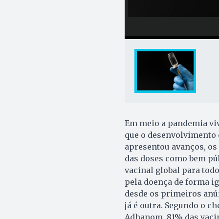
Em meio a pandemia viv
que o desenvolvimento 
apresentou avanços, os
das doses como bem púb
vacinal global para tod
pela doença de forma ig
desde os primeiros anún
já é outra. Segundo o c
Adhanom, 81% das vacin