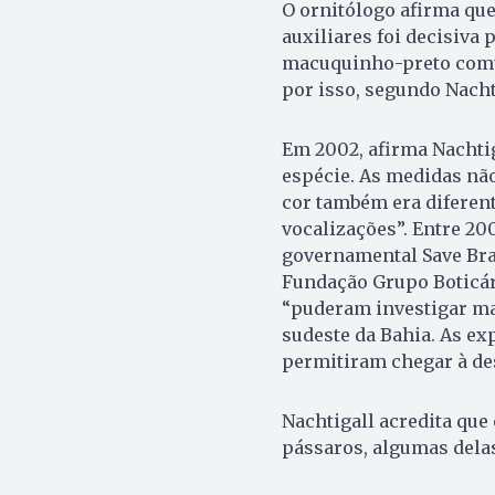
O ornitólogo afirma qu
auxiliares foi decisiva
macuquinho-preto comu
por isso, segundo Nachti
Em 2002, afirma Nachtig
espécie. As medidas não
cor também era diferent
vocalizações”. Entre 20
governamental Save Brasi
Fundação Grupo Boticári
“puderam investigar m
sudeste da Bahia. As e
permitiram chegar à des
Nachtigall acredita que
pássaros, algumas dela