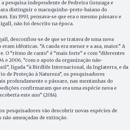
e a pesquisa independente de Pedreira Gonzaga e
 para distinguir o macuquinho-preto-baiano do
m. Em 1993, pensava-se que era o mesmo pássaro e
gall, não foi descrito na época.
all, desconfiou-se de que se tratava de uma nova
 eram idênticas. “A cauda era menor e a asa, maior.” A
e. O “ritmo de canto” é “mais forte” e com “diferentes
04 e 2006, “com o apoio da organização não-
l”, ligada “à Birdlife Internacional, da Inglaterra, e da
o de Proteção à Natureza”, os pesquisadores
ais profundamente o pássaro, nas montanhas do
xpedições confirmaram que era uma espécie nova e
coberta este ano” (2014).
 os pesquisadores vão descobrir novas espécies de
s não ameaçadas de extinção.