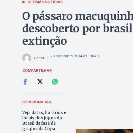
ÚLTIMAS NOTÍCIAS
O pássaro macuquinh
descoberto por brasile
extinção
23 setembro 2014 às 18h48
Editor
COMPARTILHAR
RELACIONADAS
Veja datas, horários e
locais dos jogos do
Brasil da fase de
grupos da Copa