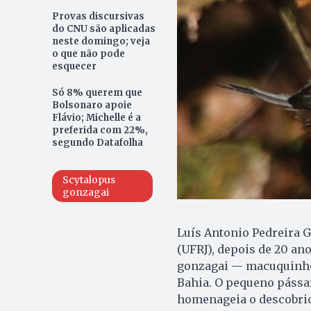
Provas discursivas
do CNU são aplicadas
neste domingo; veja
o que não pode
esquecer
Só 8% querem que
Bolsonaro apoie
Flávio; Michelle é a
preferida com 22%,
segundo Datafolha
Scytalopus
gonzagai
Luís Antonio Pedreira G
(UFRJ), depois de 20 an
gonzagai — macuquinho-
Bahia. O pequeno pássar
homenageia o descobrid