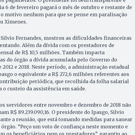
ia 6 de fevereiro pagará o mês de outubro e restante de
ejo motivo nenhum para que se pense em paralisação
ou Ximenes.
 Silvio Fernandes, mostrou as dificuldades financeiras
frentando. Além da dívida com os prestadores de
 mensal de R$ 10,5 milhões. Também impacta
as do órgão a dívida acumulada pelo Governo do
e 2012 e 2018. Neste período, a administração estadual
pasgo o equivalente a R$ 272,6 milhões referentes aos
ontribuição periódica, que recolhida da folha salarial
a o custeio da assistência em saúde.
dos servidores entre novembro e dezembro de 2018 não
m R$ 89.239.090,16. O presidente do Ipasgo, Silvio
rante a reunião, que está tomando medidas para sanear
o órgão. “Peço um voto de confiança neste momento e
m os beneficiários nem os prestadores”, garantiu ao