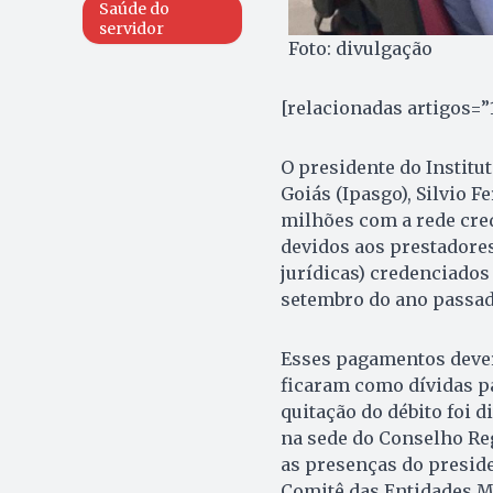
Saúde do
servidor
Foto: divulgação
[relacionadas artigos=”
O presidente do Institu
Goiás (Ipasgo), Silvio 
milhões com a rede cred
devidos aos prestadores
jurídicas) credenciados
setembro do ano passad
Esses pagamentos dever
ficaram como dívidas pa
quitação do débito foi d
na sede do Conselho Re
as presenças do preside
Comitê das Entidades M