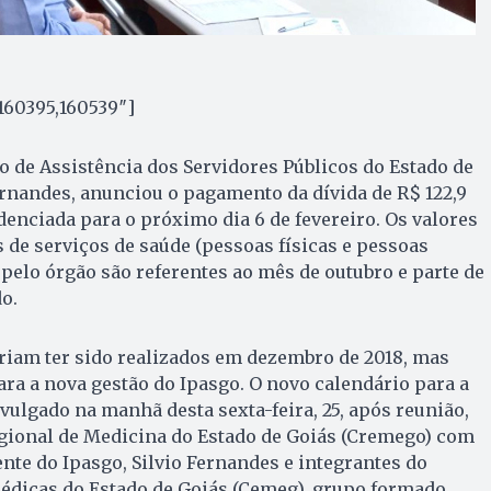
160395,160539″]
to de Assistência dos Servidores Públicos do Estado de
Fernandes, anunciou o pagamento da dívida de R$ 122,9
enciada para o próximo dia 6 de fevereiro. Os valores
 de serviços de saúde (pessoas físicas e pessoas
 pelo órgão são referentes ao mês de outubro e parte de
o.
iam ter sido realizados em dezembro de 2018, mas
ra a nova gestão do Ipasgo. O novo calendário para a
ivulgado na manhã desta sexta-feira, 25, após reunião,
gional de Medicina do Estado de Goiás (Cremego) com
nte do Ipasgo, Silvio Fernandes e integrantes do
édicas do Estado de Goiás (Cemeg), grupo formado