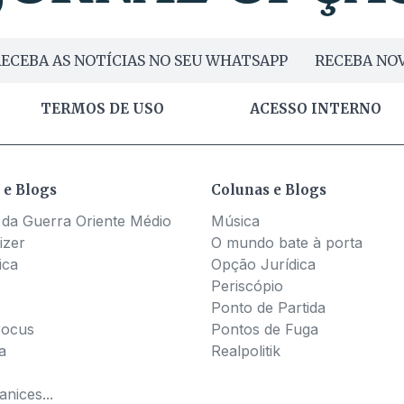
ECEBA AS NOTÍCIAS NO SEU WHATSAPP
RECEBA NOV
TERMOS DE USO
ACESSO INTERNO
 e Blogs
Colunas e Blogs
 da Guerra Oriente Médio
Música
izer
O mundo bate à porta
ica
Opção Jurídica
Periscópio
Ponto de Partida
Pocus
Pontos de Fuga
a
Realpolitik
nices...