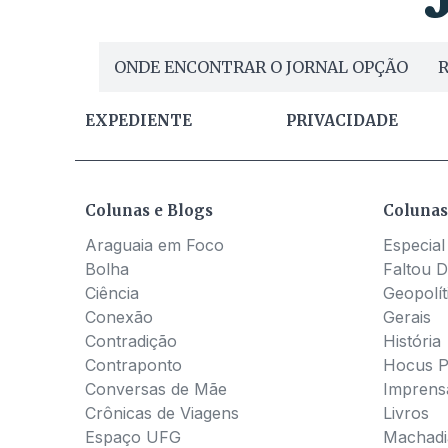
ONDE ENCONTRAR O JORNAL OPÇÃO
R
EXPEDIENTE
PRIVACIDADE
Colunas e Blogs
Colunas
Araguaia em Foco
Especial
Bolha
Faltou D
Ciência
Geopolít
Conexão
Gerais
Contradição
História
Contraponto
Hocus 
Conversas de Mãe
Imprens
Crônicas de Viagens
Livros
Espaço UFG
Machadia