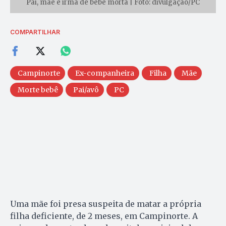
Pai, mãe e irmã de bebê morta | Foto: divulgação/PC
COMPARTILHAR
Campinorte
Ex-companheira
Filha
Mãe
Morte bebê
Pai/avô
PC
Uma mãe foi presa suspeita de matar a própria
filha deficiente, de 2 meses, em Campinorte. A