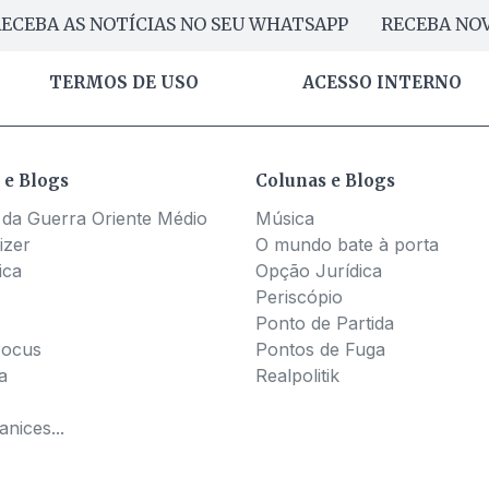
ECEBA AS NOTÍCIAS NO SEU WHATSAPP
RECEBA NOV
TERMOS DE USO
ACESSO INTERNO
 e Blogs
Colunas e Blogs
 da Guerra Oriente Médio
Música
izer
O mundo bate à porta
ica
Opção Jurídica
Periscópio
Ponto de Partida
Pocus
Pontos de Fuga
a
Realpolitik
nices...