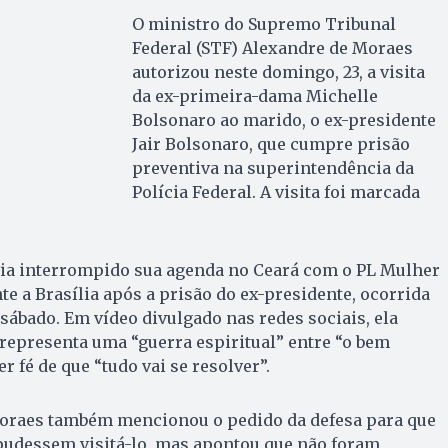
O ministro do Supremo Tribunal
Federal (STF) Alexandre de Moraes
autorizou neste domingo, 23, a visita
da ex-primeira-dama Michelle
Bolsonaro ao marido, o ex-presidente
Jair Bolsonaro, que cumpre prisão
preventiva na superintendência da
Polícia Federal. A visita foi marcada
ia interrompido sua agenda no Ceará com o PL Mulher
e a Brasília após a prisão do ex-presidente, ocorrida
sábado. Em vídeo divulgado nas redes sociais, ela
representa uma “guerra espiritual” entre “o bem
r fé de que “tudo vai se resolver”.
raes também mencionou o pedido da defesa para que
 pudessem visitá-lo, mas apontou que não foram