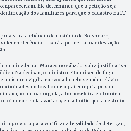
compareceriam. Ele determinou que a petição seja
entificação dos familiares para que o cadastro na PF
prevista a audiência de custódia de Bolsonaro,
a videoconferência — será a primeira manifestação
ão.
 determinada por Moraes no sábado, sob a justificativa
lica. Na decisão, o ministro citou risco de fuga
e após uma vigília convocada pelo senador Flávio
roximidades do local onde o pai cumpria prisão
 inspeção na madrugada, a tornozeleira eletrônica
ro foi encontrada avariada; ele admitiu que a destruiu
 rito previsto para verificar a legalidade da detenção,
 da prisão, mas apenas se os direitos de Bolsonaro