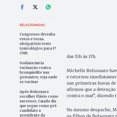
RELACIONADAS
Congresso derruba
vetos e torna
obrigatório teste
toxicológico para 1ª
CNH
das 15h às 17h.
Goiânia inicia
vacinação contra
Michelle Bolsonaro hav
bronquiolite nas
e retornou imediatament
gestantes; veja onde
se vacinar
nas primeiras horas de 
afirmou que a detenção 
Após Bolsonaro
contra o mal”, dizendo te
escolher Flávio como
sucessor, Caiado diz
que segue como pré-
No mesmo despacho, Mo
candidato a
presidente da
os filhos de Bolsonaro