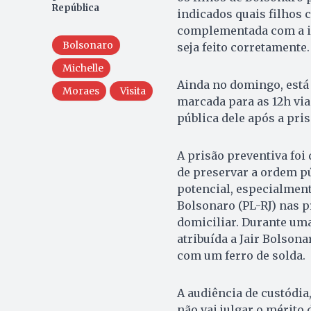
República
indicados quais filhos 
complementada com a id
Bolsonaro
seja feito corretamente.
Michelle
Ainda no domingo, está 
Moraes
Visita
marcada para as 12h vi
pública dele após a pris
A prisão preventiva foi
de preservar a ordem púb
potencial, especialment
Bolsonaro (PL-RJ) nas p
domiciliar. Durante uma
atribuída a Jair Bolsona
com um ferro de solda.
A audiência de custódia,
não vai julgar o mérito