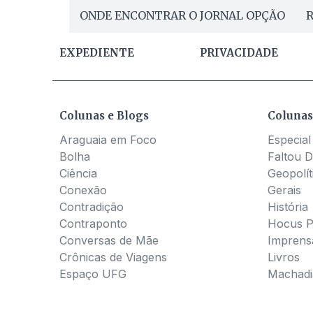
ONDE ENCONTRAR O JORNAL OPÇÃO
R
EXPEDIENTE
PRIVACIDADE
Colunas e Blogs
Colunas
Araguaia em Foco
Especial
Bolha
Faltou D
Ciência
Geopolít
Conexão
Gerais
Contradição
História
Contraponto
Hocus 
Conversas de Mãe
Imprens
Crônicas de Viagens
Livros
Espaço UFG
Machadia