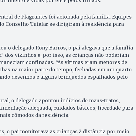
sofrimento vividas por ele e pelos irmãos.
ntral de Flagrantes foi acionada pela família. Equipes
 do Conselho Tutelar se dirigiram à residência para
tou o delegado Rony Barros, o pai alegava que a família
” dos vizinhos e, por isso, as crianças não poderiam
rmaneciam confinadas. “As vítimas eram menores de
inhas na maior parte do tempo, fechadas em um quarto
ndo desenhos e alguns brinquedos espalhados pelo
al, o delegado apontou indícios de maus-tratos,
limentação adequada, cuidados básicos, liberdade para
emais cômodos da residência.
s, o pai monitorava as crianças à distância por meio