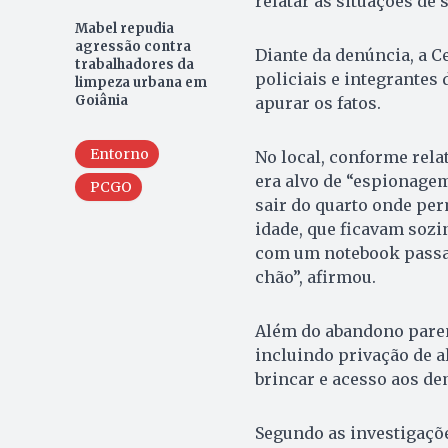
relatar as situações de 
Mabel repudia
agressão contra
Diante da denúncia, a Ce
trabalhadores da
policiais e integrantes
limpeza urbana em
Goiânia
apurar os fatos.
Entorno
No local, conforme rela
era alvo de “espionagem
PCGO
sair do quarto onde pe
idade, que ficavam soz
com um notebook passa
chão”, afirmou.
Além do abandono parent
incluindo privação de a
brincar e acesso aos d
Segundo as investigaçõe