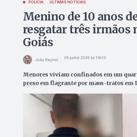
POLÍCIA
ÚLTIMAS NOTÍCIAS
Menino de 10 anos de
resgatar três irmãos
Goiás
05 junho 2026 às 13h13
João Reynol
Menores viviam confinados em um quart
preso em flagrante por maus-tratos em L