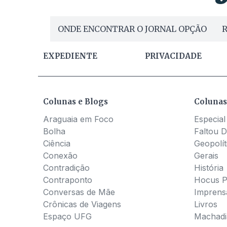
ONDE ENCONTRAR O JORNAL OPÇÃO
R
EXPEDIENTE
PRIVACIDADE
Colunas e Blogs
Colunas
Araguaia em Foco
Especial
Bolha
Faltou D
Ciência
Geopolít
Conexão
Gerais
Contradição
História
Contraponto
Hocus 
Conversas de Mãe
Imprens
Crônicas de Viagens
Livros
Espaço UFG
Machadia