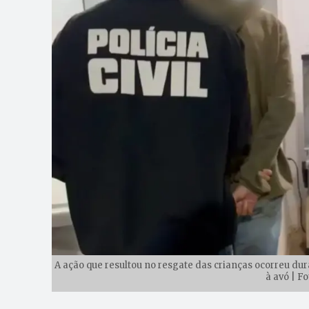
A ação que resultou no resgate das crianças ocorreu du
à avó | F