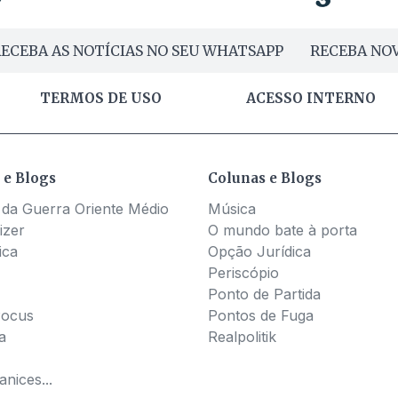
ECEBA AS NOTÍCIAS NO SEU WHATSAPP
RECEBA NOV
TERMOS DE USO
ACESSO INTERNO
 e Blogs
Colunas e Blogs
 da Guerra Oriente Médio
Música
izer
O mundo bate à porta
ica
Opção Jurídica
Periscópio
Ponto de Partida
Pocus
Pontos de Fuga
a
Realpolitik
nices...