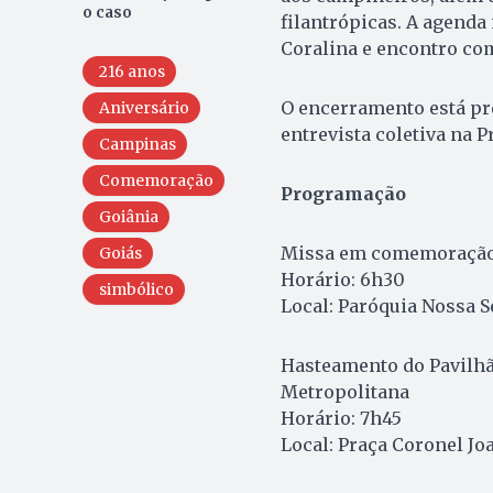
o caso
filantrópicas. A agenda 
Coralina e encontro co
216 anos
O encerramento está pre
Aniversário
entrevista coletiva na 
Campinas
Comemoração
Programação
Goiânia
Missa em comemoração 
Goiás
Horário: 6h30
simbólico
Local: Paróquia Nossa 
Hasteamento do Pavilhão
Metropolitana
Horário: 7h45
Local: Praça Coronel Jo