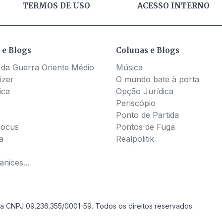
TERMOS DE USO
ACESSO INTERNO
 e Blogs
Colunas e Blogs
 da Guerra Oriente Médio
Música
izer
O mundo bate à porta
ica
Opção Jurídica
Periscópio
Ponto de Partida
Pocus
Pontos de Fuga
a
Realpolitik
nices...
a CNPJ 09.236.355/0001-59. Todos os direitos reservados.