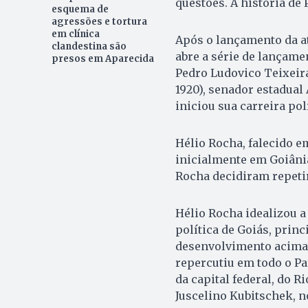
questões. A história de
esquema de
agressões e tortura
em clínica
Após o lançamento da at
clandestina são
abre a série de lançamen
presos em Aparecida
Pedro Ludovico Teixeira
1920), senador estadual
iniciou sua carreira po
Hélio Rocha, falecido e
inicialmente em Goiâni
Rocha decidiram repetir
Hélio Rocha idealizou a
política de Goiás, pri
desenvolvimento acima 
repercutiu em todo o Pa
da capital federal, do R
Juscelino Kubitschek, n