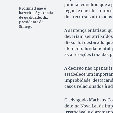
judicial concluiu que a
Profimed não é
legais e que ele cumpr
barreira, é garantia
dos recursos utilizados
de qualidade, diz
presidente do
Simego
A sentença enfatizou qu
deveriam ser atribuídos
disso, foi destacado qu
elemento fundamental p
as alterações trazidas pe
A decisão não apenas is
estabelece um importan
improbidade, destacando
casos relacionados à ad
O advogado Matheus Cos
dolo na Nova Lei de Imp
irretocável e claramente