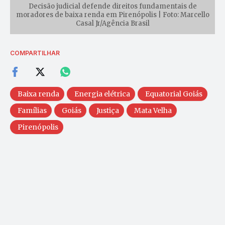
Decisão judicial defende direitos fundamentais de
moradores de baixa renda em Pirenópolis | Foto: Marcello
Casal Jr/Agência Brasil
COMPARTILHAR
Baixa renda
Energia elétrica
Equatorial Goiás
Famílias
Goiás
Justiça
Mata Velha
Pirenópolis