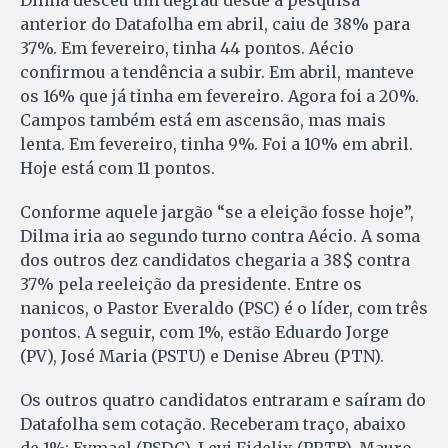
anterior do Datafolha em abril, caiu de 38% para
37%. Em fevereiro, tinha 44 pontos. Aécio
confirmou a tendência a subir. Em abril, manteve
os 16% que já tinha em fevereiro. Agora foi a 20%.
Campos também está em ascensão, mas mais
lenta. Em fevereiro, tinha 9%. Foi a 10% em abril.
Hoje está com 11 pontos.
Conforme aquele jargão “se a eleição fosse hoje”,
Dilma iria ao segundo turno contra Aécio. A soma
dos outros dez candidatos chegaria a 38$ contra
37% pela reeleição da presidente. Entre os
nanicos, o Pastor Everaldo (PSC) é o líder, com três
pontos. A seguir, com 1%, estão Eduardo Jorge
(PV), José Maria (PSTU) e Denise Abreu (PTN).
Os outros quatro candidatos entraram e saíram do
Datafolha sem cotação. Receberam traço, abaixo
de 1%: Eymael (PSDC), Levi Fidelix (PRTB), Mauro