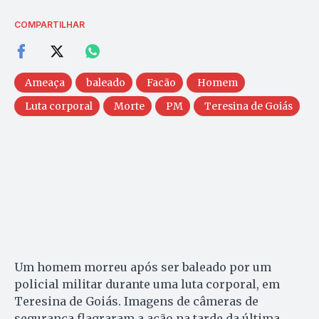
COMPARTILHAR
Ameaça
baleado
Facão
Homem
Luta corporal
Morte
PM
Teresina de Goiás
Um homem morreu após ser baleado por um
policial militar durante uma luta corporal, em
Teresina de Goiás. Imagens de câmeras de
segurança flagraram a ação na tarde da última