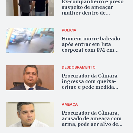
Ex-companheiro é preso
suspeito de ameaçar
mulher dentro de
delegacia de Goiás:
‘machadada’
POLÍCIA
Homem morre baleado
após entrar em luta
corporal com PM em
Teresina de Goiás; vídeo
DESDOBRAMENTO
Procurador da Câmara
ingressa com queixa-
crime e pede medida
protetiva contra vereador
e equipe
AMEAÇA
Procurador da Câmara,
acusado de ameaça com
arma, pode ser alvo de
PAD e dificilmente fica no