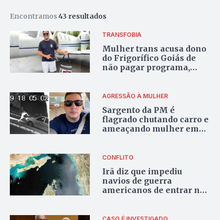
Encontramos
43 resultados
TRANSFOBIA
Mulher trans acusa dono
do Frigorífico Goiás de
não pagar programa,
cometer transfobia e
fazer ameaças
AGRESSÃO À MULHER
Sargento da PM é
flagrado chutando carro e
ameaçando mulher em
Goiânia
CONFLITO
Irã diz que impediu
navios de guerra
americanos de entrar no
Estreito de Ormuz
CASO É INVESTIGADO