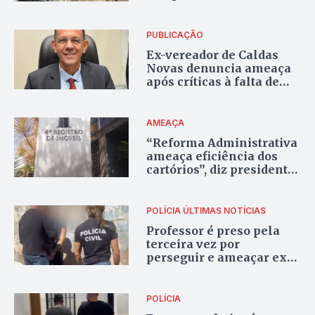
após término de
relacionamento
PUBLICAÇÃO
Ex-vereador de Caldas
Novas denuncia ameaça
após críticas à falta de
água na cidade
AMEAÇA
“Reforma Administrativa
ameaça eficiência dos
cartórios”, diz presidente
da ATC-GO
POLÍCIA
ÚLTIMAS NOTÍCIAS
Professor é preso pela
terceira vez por
perseguir e ameaçar ex-
alunos em Goiás
POLÍCIA