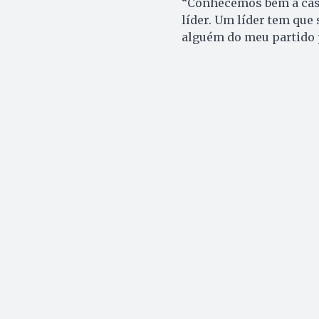
“Conhecemos bem a casa
líder. Um líder tem que
alguém do meu partido p