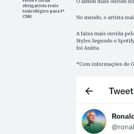
vetos e torna
O álbum mais ouvido foi
obrigatório teste
toxicológico para 1ª
CNH
No mundo, o artista mai
A faixa mais ouvida pelo
Styles.Segundo o Spotify
foi Anitta.
*Com informações do G