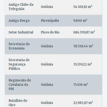
Antigo Clube da
Goiânia
54.526,61 m²
Telegoiás
Antigo Dergo
Pirenópolis
9.600 m²
Setor Industrial
Pires do Rio
684.709,87 m²
Secretaria da
Goiânia
78.538,44 m²
Economia
Secretaria de
Segurança
Goiânia
35.139,22 m²
Pública
Regimento de
Cavalaria da
Goiânia
75.456 m²
PM
Batalhão do
Goiânia
22.983,87 m²
Giro