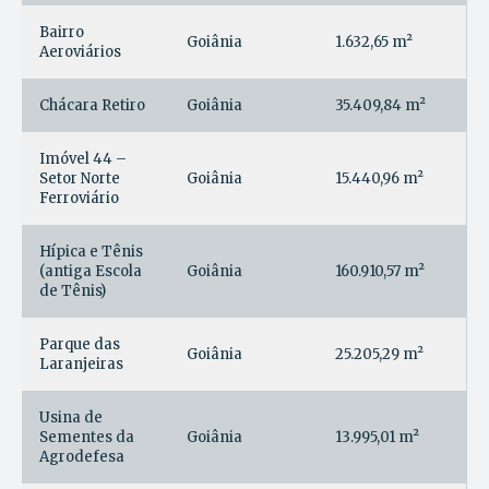
Bairro
Goiânia
1.632,65 m²
Aeroviários
Chácara Retiro
Goiânia
35.409,84 m²
Imóvel 44 –
Setor Norte
Goiânia
15.440,96 m²
Ferroviário
Hípica e Tênis
(antiga Escola
Goiânia
160.910,57 m²
de Tênis)
Parque das
Goiânia
25.205,29 m²
Laranjeiras
Usina de
Sementes da
Goiânia
13.995,01 m²
Agrodefesa