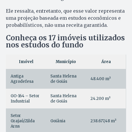
Ele ressalta, entretanto, que esse valor representa
uma projeção baseada em estudos econômicos e
probabilísticos, não uma receita garantida.
Conheça os 17 imóveis utilizados
nos estudos do fundo
Imóvel
Município
Área
Antiga
Santa Helena
48.400 m²
Agrodefesa
de Goiás
GO-164 – Setor
Santa Helena
24.200 m²
Industrial
de Goiás
Setor
Grajaú/Zilda
Goiânia
238.677,48 m²
Arns