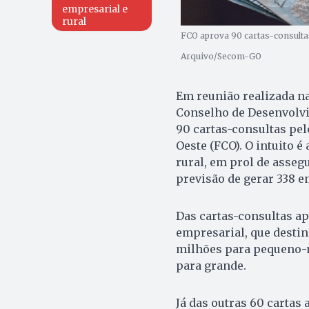
empresarial e
rural
FCO aprova 90 cartas-consulta
Arquivo/Secom-GO
Em reunião realizada na 
Conselho de Desenvolvi
90 cartas-consultas pe
Oeste (FCO). O intuito 
rural, em prol de asseg
previsão de gerar 338 e
Das cartas-consultas a
empresarial, que desti
milhões para pequeno-m
para grande.
Já das outras 60 cartas