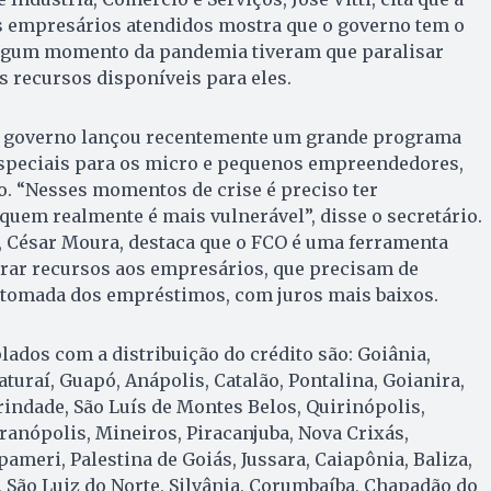
 empresários atendidos mostra que o governo tem o
lgum momento da pandemia tiveram que paralisar
os recursos disponíveis para eles.
 o governo lançou recentemente um grande programa
especiais para os micro e pequenos empreendedores,
o. “Nesses momentos de crise é preciso ter
 quem realmente é mais vulnerável”, disse o secretário.
a, César Moura, destaca que o FCO é uma ferramenta
rar recursos aos empresários, que precisam de
tomada dos empréstimos, com juros mais baixos.
dos com a distribuição do crédito são: Goiânia,
turaí, Guapó, Anápolis, Catalão, Pontalina, Goianira,
indade, São Luís de Montes Belos, Quirinópolis,
rranópolis, Mineiros, Piracanjuba, Nova Crixás,
pameri, Palestina de Goiás, Jussara, Caiapônia, Baliza,
 São Luiz do Norte, Silvânia, Corumbaíba, Chapadão do