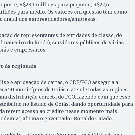
 porte, R$28,1 milhões para pequeno, R$22,6
lhões para médio. Os valores em questão têm como
to anual dos empreendedores/empresas.
ipação de representantes de entidades de classe, do
financeiro do fundo), servidores públicos de várias
oiás e empresários.
ro às regionais
ise e aprovação de cartas, o CDE/FCO assegura a
ara 50 municípios de Goiás e atende todas as regiões
ma distribuição correta do FCO, fazendo com que esse
stribuído no Estado de Goiás, dando oportunidade para
nda terem acesso ao crédito nesse momento mais
andemia”, afirma o governador Ronaldo Caiado.
e Indústria, Comércio e Serviços, José Vitti, cita que a