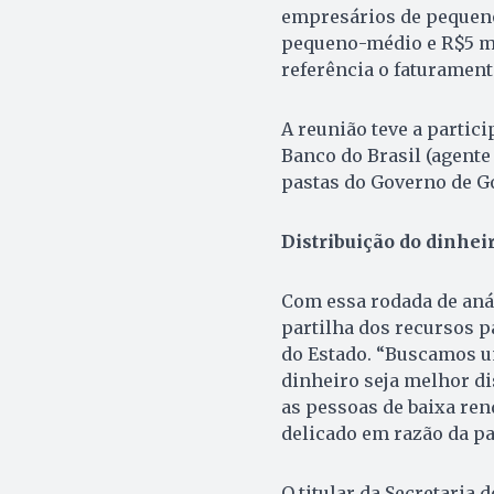
empresários de pequeno
pequeno-médio e R$5 mi
referência o faturamen
A reunião teve a partic
Banco do Brasil (agente 
pastas do Governo de G
Distribuição do dinhei
Com essa rodada de anál
partilha dos recursos p
do Estado. “Buscamos u
dinheiro seja melhor di
as pessoas de baixa re
delicado em razão da p
O titular da Secretaria d