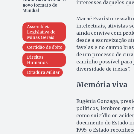
interesses daqueles que
novo formato do
Mundial
Macaé Evaristo ressalto
intelectuais, ativistas s
Assembleia
Legislativa de
ainda convive com prof
Minas Gerais
desde a escravização até
favelas e no campo brasi
Certidão de óbito
de um processo de cura 
Direitos
caminho possível para 
Humanos
diversidade de ideias”.
Ditadura Militar
Memória viva
Eugênia Gonzaga, presi
políticos, lembrou que 
como suicídio ou acide
documento do Estado nem
1995, o Estado reconhec