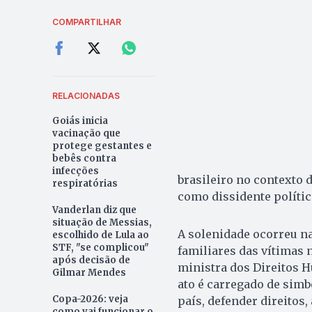
COMPARTILHAR
RELACIONADAS
Goiás inicia
vacinação que
protege gestantes e
bebês contra
infecções
brasileiro no contexto 
respiratórias
como dissidente polític
Vanderlan diz que
situação de Messias,
A solenidade ocorreu na
escolhido de Lula ao
STF, "se complicou"
familiares das vítimas 
após decisão de
ministra dos Direitos H
Gilmar Mendes
ato é carregado de simb
Copa-2026: veja
país, defender direitos,
como vai funcionar o