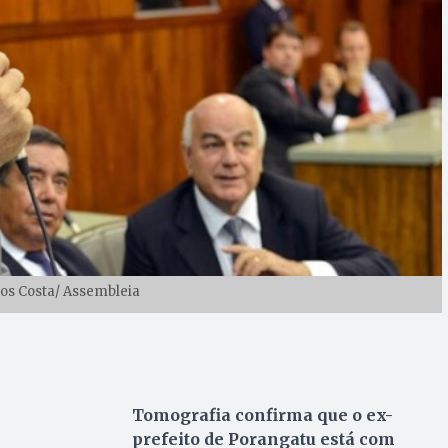
rlos Costa/ Assembleia
Tomografia confirma que o ex-
prefeito de Porangatu está com