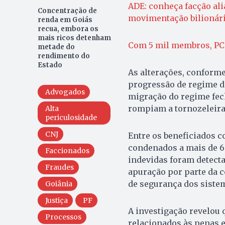
ADE: conheça facção al
Concentração de
movimentação bilionári
renda em Goiás
recua, embora os
mais ricos detenham
Com 5 mil membros, PCC
metade do
rendimento do
Estado
As alterações, conforme
progressão de regime de
Advogados
migração do regime fec
rompiam a tornozeleira,
Alta
periculosidade
CNJ
Entre os beneficiados c
condenados a mais de 60
Faccionados
indevidas foram detecta
Fraudes
apuração por parte da 
de segurança dos siste
Goiânia
Justiça
PF
A investigação revelou 
Processos
relacionados às penas e