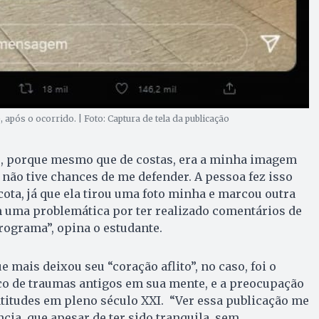
 após o ocorrido. | Foto: Captura de tela da publicação
o, porque mesmo que de costas, era a minha imagem
 não tive chances de me defender. A pessoa fez isso
cota, já que ela tirou uma foto minha e marcou outra
m uma problemática por ter realizado comentários de
programa”, opina o estudante.
 mais deixou seu “coração aflito”, no caso, foi o
o de traumas antigos em sua mente, e a preocupação
atitudes em pleno século XXI. “Ver essa publicação me
cia, que apesar de ter sido tranquila, sem