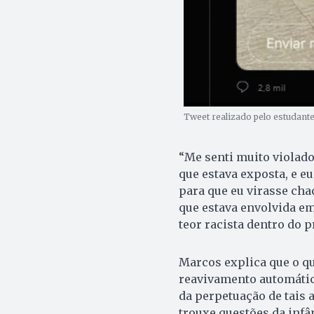
Tweet realizado pelo estudante,
“Me senti muito violad
que estava exposta, e eu
para que eu virasse cha
que estava envolvida e
teor racista dentro do 
Marcos explica que o que
reavivamento automátic
da perpetuação de tais 
trouxe questões da infân