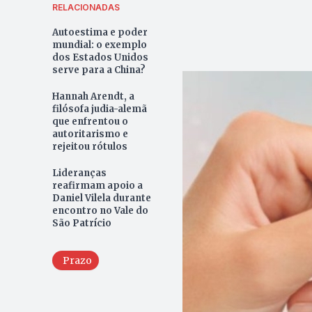
RELACIONADAS
Autoestima e poder
mundial: o exemplo
dos Estados Unidos
serve para a China?
Hannah Arendt, a
filósofa judia-alemã
que enfrentou o
autoritarismo e
rejeitou rótulos
Lideranças
reafirmam apoio a
Daniel Vilela durante
encontro no Vale do
São Patrício
Prazo