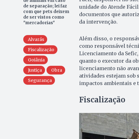
de animais em caso
de separação; lei faz
unidade do Atende Fácil.
com que pets deixem
documentos que autoriz
de ser vistos como
da intervenção.
"mercadorias"
Além disso, o responsáv
Alvarás
como responsável técni
Fiscalização
Licenciamento da Sefic, 
Goiânia
quanto o executor da ob
licenciamento não avanç
Justiça
Obra
atividades estejam sob s
Segurança
impactos ambientais e t
Fiscalização