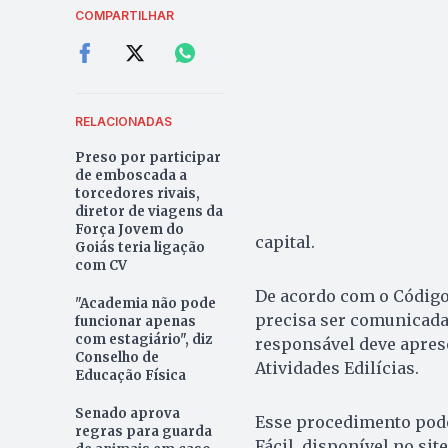
COMPARTILHAR
RELACIONADAS
Preso por participar
de emboscada a
torcedores rivais,
diretor de viagens da
Força Jovem do
capital.
Goiás teria ligação
com CV
De acordo com o Código 
"Academia não pode
precisa ser comunicada 
funcionar apenas
com estagiário", diz
responsável deve apres
Conselho de
Atividades Edilícias.
Educação Física
Senado aprova
Esse procedimento pode 
regras para guarda
Fácil, disponível no si