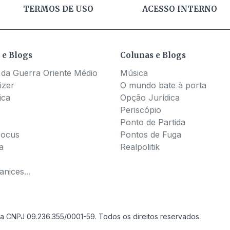
TERMOS DE USO
ACESSO INTERNO
 e Blogs
Colunas e Blogs
 da Guerra Oriente Médio
Música
izer
O mundo bate à porta
ica
Opção Jurídica
Periscópio
Ponto de Partida
Pocus
Pontos de Fuga
a
Realpolitik
nices...
a CNPJ 09.236.355/0001-59. Todos os direitos reservados.