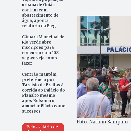
urbana de Goiás
contam com
abastecimento de
água, aponta
relatório da Fieg
Câmara Municipal de
Rio Verde abre
inscrições para
concurso com 108
vagas; veja como
fazer
Centrão mantém
preferência por
Tarcísio de Freitas à
corrida ao Palácio do
Planalto mesmo
após Bolsonaro
anunciar Flávio como
sucessor
Foto: Nathan Sampaio
Pelos salário de