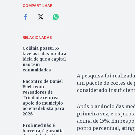
COMPARTILHAR
RELACIONADAS
Goiânia possui 55
favelas e desmonta a
ideia de que a capital
não tem
comunidades
A pesquisa foi realizad
Encontro de Daniel
um pacote de cortes de 
Vilela com
considerado insuficient
vereadores de
Trindade reforça
apoio do município
Após o anúncio das medi
ao emedebista para
primeira vez, e os juros
2026
acima de 15%. Em respos
Profimed não é
ponto percentual, ating
barreira, é garantia