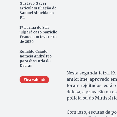
Gustavo Gayer
articulam filiação de
Samuel Almeida no
PL
1º Turma do STF
julgará caso Marielle
Franco em fevereiro
de 2026
Ronaldo Caiado
nomeia André Pio
para diretoria do
Detran
Nesta segunda-feira, 19
anticrime, aprovado em 2
Fica valendo
foram rejeitados, está 
defesa, a gravação ou 
polícia ou do Ministério
Com isso, escutas da pol