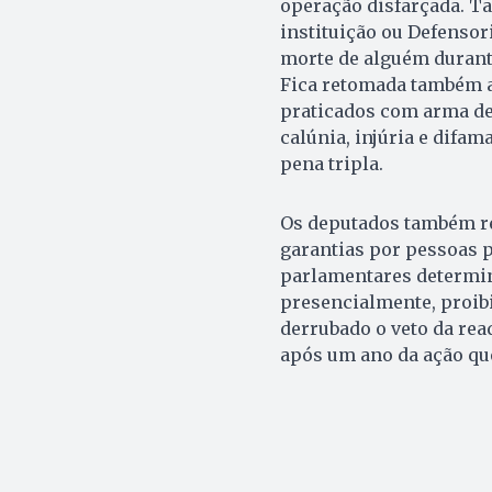
operação disfarçada. T
instituição ou Defensori
morte de alguém durante
Fica retomada também a
praticados com arma de 
calúnia, injúria e difa
pena tripla.
Os deputados também re
garantias por pessoas 
parlamentares determin
presencialmente, proibi
derrubado o veto da re
após um ano da ação que