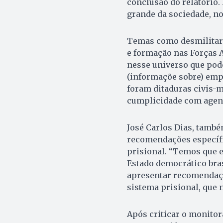
conclusão do relatório.
grande da sociedade, n
Temas como desmilitari
e formação nas Forças A
nesse universo que pod
(informaçõe sobre) empr
foram ditaduras civis-m
cumplicidade com agent
José Carlos Dias, també
recomendações específi
prisional. “Temos que en
Estado democrático bra
apresentar recomendaçõ
sistema prisional, que n
Após criticar o monito