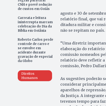
regras para tirar
CNH e prevê redução
de custos em Goiás
agosto e 30 de setembr
Carreata e leitura
relatório final, que vai
ininterrupta marcam
ditadura militar e cons
celebração do Dia da
não se repitam no país.
Bíblia em Goiânia
Roberto Carlos perde
“Uma diretriz importan
controle de carro e
se envolve em
elaboração do relatório
acidente durante
comissão nomeados pela
gravação de especial
relatório deve refletir 
da Globo
comissão, Pedro Dallari
Direitos
Humanos
As sugestões poderão se
considerar principalme
aparelhos de repressão,
da Justiça. A integrant
teremos tempo para faz