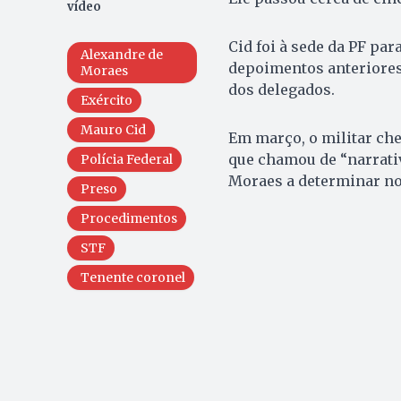
vídeo
Cid foi à sede da PF pa
Alexandre de
depoimentos anteriores
Moraes
dos delegados.
Exército
Mauro Cid
Em março, o militar cheg
que chamou de “narrativ
Polícia Federal
Moraes a determinar nov
Preso
Procedimentos
STF
Tenente coronel