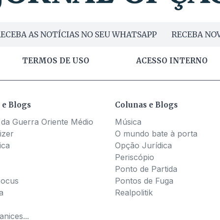
ECEBA AS NOTÍCIAS NO SEU WHATSAPP
RECEBA NOV
TERMOS DE USO
ACESSO INTERNO
 e Blogs
Colunas e Blogs
 da Guerra Oriente Médio
Música
izer
O mundo bate à porta
ica
Opção Jurídica
Periscópio
Ponto de Partida
Pocus
Pontos de Fuga
a
Realpolitik
nices...