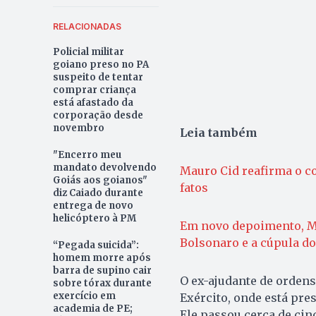
RELACIONADAS
Policial militar
goiano preso no PA
suspeito de tentar
comprar criança
está afastado da
corporação desde
novembro
Leia também
"Encerro meu
mandato devolvendo
Mauro Cid reafirma o c
Goiás aos goianos"
fatos
diz Caiado durante
entrega de novo
helicóptero à PM
Em novo depoimento, Ma
Bolsonaro e a cúpula do
“Pegada suicida”:
homem morre após
barra de supino cair
O ex-ajudante de ordens
sobre tórax durante
exercício em
Exército, onde está pres
academia de PE;
Ele passou cerca de cin