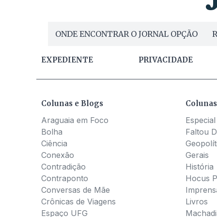
ONDE ENCONTRAR O JORNAL OPÇÃO
R
EXPEDIENTE
PRIVACIDADE
Colunas e Blogs
Colunas
Araguaia em Foco
Especial
Bolha
Faltou D
Ciência
Geopolít
Conexão
Gerais
Contradição
História
Contraponto
Hocus 
Conversas de Mãe
Imprens
Crônicas de Viagens
Livros
Espaço UFG
Machadia