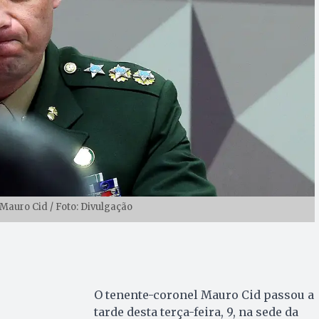
auro Cid / Foto: Divulgação
O tenente-coronel Mauro Cid passou a
tarde desta terça-feira, 9, na sede da