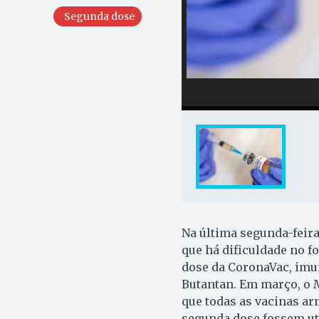
Segunda dose
Na última segunda-feira
que há dificuldade no f
dose da CoronaVac, imun
Butantan. Em março, o M
que todas as vacinas ar
segunda dose fossem ut