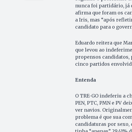
nunca foi partidário, j
afirma que foram os ca
a Iris, mas “após refle
candidato para o govern
Eduardo reitera que Ma
que levou ao indeferim
propensos candidatos, p
cinco partidos envolvid
Entenda
O TRE-GO indeferiu a c
PEN, PTC, PMN e PV dei
ver navios. Originalme
problema é que sua com
candidaturas por sexo,
tinha “apenas” 29,41% d