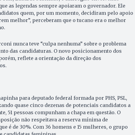
á que as legendas sempre apoiaram o governador. Ele
ndidatos quem, por um momento, decidiram pelo apoio
tirem melhor”, perceberam que o tucano era o melhor
o.
rconi nunca teve “culpa nenhuma” sobre o problema
ento das candidaturas. O novo posicionamento dos
orém, reflete a orientação da direção dos
os.
hapinha para deputado federal formada por PHS, PSL,
xando quase cinco dezenas de potenciais candidatos a
nte, 51 pessoas compunham a chapa em questão. O
posição não respeitava a reserva mínima de
 que é de 30%. Com 36 homens e 15 mulheres, o grupo
e candidatas femininas.