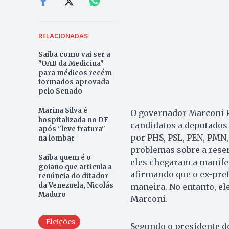
RELACIONADAS
Saiba como vai ser a
"OAB da Medicina"
para médicos recém-
formados aprovada
pelo Senado
Marina Silva é
O governador Marconi Pe
hospitalizada no DF
candidatos a deputados
após "leve fratura"
por PHS, PSL, PEN, PMN, 
na lombar
problemas sobre a rese
Saiba quem é o
eles chegaram a manife
goiano que articula a
afirmando que o ex-pref
renúncia do ditador
da Venezuela, Nicolás
maneira. No entanto, el
Maduro
Marconi.
Eleições
Segundo o presidente d