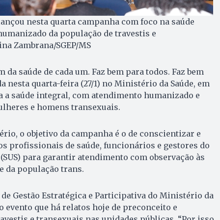
 lançou nesta quarta campanha com foco na saúde
humanizado da população de travestis e
arina Zambrana/SGEP/MS
 da saúde de cada um. Faz bem para todos. Faz bem
da nesta quarta-feira (27/1) no Ministério da Saúde, em
oca a saúde integral, com atendimento humanizado e
mulheres e homens transexuais.
rio, o objetivo da campanha é o de conscientizar e
os profissionais de saúde, funcionários e gestores do
 (SUS) para garantir atendimento com observação às
e da população trans.
 de Gestão Estratégica e Participativa do Ministério da
o evento que há relatos hoje de preconceito e
avestis e transexuais nas unidades públicas. “Por isso,