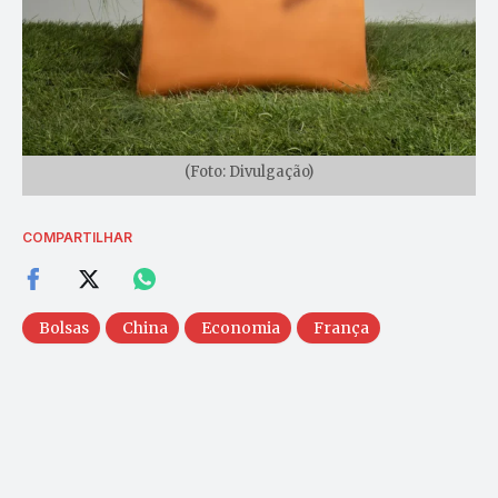
(Foto: Divulgação)
COMPARTILHAR
Bolsas
China
Economia
França