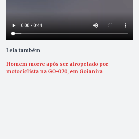
Leia também
Homem morre após ser atropelado por
motociclista na GO-070, em Goianira